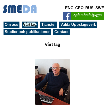
ENG
GEO
RUS
SWE
აგროპორტალი
Om oss
Vårt lag
Tjänster
Valda Uppslagsverk
Studier och publikationer
Contact
Vårt lag